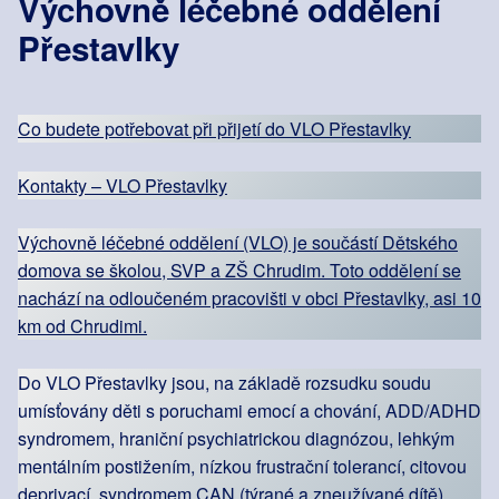
Výchovně léčebné oddělení
Přestavlky
Co budete potřebovat při přijetí do VLO Přestavlky
Kontakty – VLO Přestavlky
Výchovně léčebné oddělení (VLO) je součástí Dětského
domova se školou, SVP a ZŠ Chrudim. Toto oddělení se
nachází na odloučeném pracovišti v obci Přestavlky, asi 10
km od Chrudimi.
Do VLO Přestavlky jsou, na základě rozsudku soudu
umísťovány děti s poruchami emocí a chování, ADD/ADHD
syndromem, hraniční psychiatrickou diagnózou, lehkým
mentálním postižením, nízkou frustrační tolerancí, citovou
deprivací, syndromem CAN (týrané a zneužívané dítě),