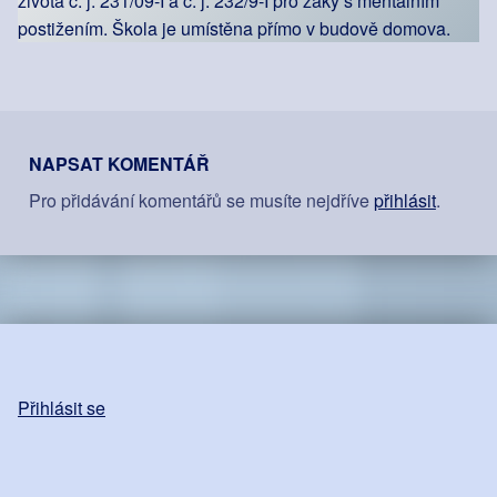
života č. j. 231/09-I a č. j. 232/9-I pro žáky s mentálním
postižením. Škola je umístěna přímo v budově domova.
Skip back to main navigation
NAPSAT KOMENTÁŘ
Pro přidávání komentářů se musíte nejdříve
přihlásit
.
Přihlásit se