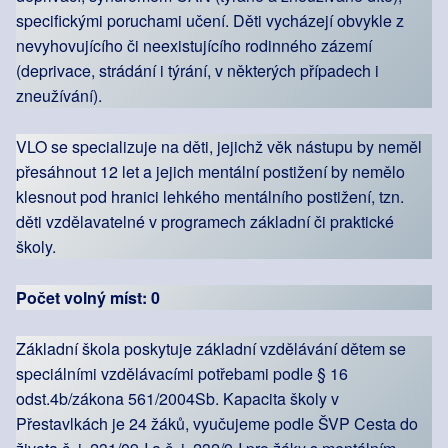
specifickými poruchami učení. Děti vycházejí obvykle z
nevyhovujícího či neexistujícího rodinného zázemí
(deprivace, strádání i týrání, v některých případech i
zneužívání).
VLO se specializuje na děti, jejichž věk nástupu by neměl
přesáhnout 12 let a jejich mentální postižení by nemělo
klesnout pod hranici lehkého mentálního postižení, tzn.
děti vzdělavatelné v programech základní či praktické
školy.
Počet volný míst: 0
Základní škola poskytuje základní vzdělávání dětem se
speciálními vzdělávacími potřebami podle § 16
odst.4b/zákona 561/2004Sb. Kapacita školy v
Přestavlkách je 24 žáků, vyučujeme podle ŠVP Cesta do