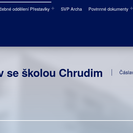
čebné oddělení Přestavlky
SVP Archa
Povinnné dokumenty
 se školou Chrudim
Čásla