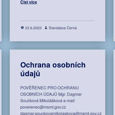
Číst více
23.6.2023
Stanislava Černá
Ochrana osobních
údajů
POVĚŘENEC PRO OCHRANU
OSOBNÍCH ÚDAJŮ Mgr. Dagmar
Součková Mikolášková e-mail
poverenec@msmt.gov.cz
dagmar.souckovamikolaskova@msmt.gov.cz