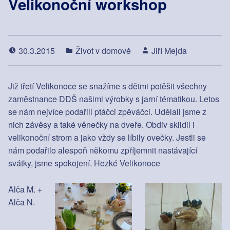
Velikonoční workshop
30.3.2015
Život v domově
Jiří Mejda
Již třetí Velikonoce se snažíme s dětmi potěšit všechny
zaměstnance DDŠ našimi výrobky s jarní tématikou. Letos
se nám nejvíce podařili ptáčci zpěváčci. Udělali jsme z
nich závěsy a také věnečky na dveře. Obdiv sklidil i
velikonoční strom a jako vždy se líbily ovečky. Jestli se
nám podařilo alespoň někomu zpříjemnit nastávající
svátky, jsme spokojení. Hezké Velikonoce
Alča M. +
Alča N.