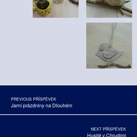
Skip back to main navigation
Post navigation
PREVIOUS PŘÍSPĚVEK
Jarní prázdniny na Dlouhém
NEXT PŘÍSPĚVEK
Husité v Chrudimi