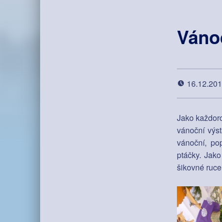
Vánoč
16.12.20
Jako každor
vánoční výs
vánoční, po
ptáčky. Jako
šikovné ruce