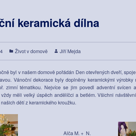
ní keramická dílna
14
Život v domově
Jiří Mejda
očně byl v našem domově pořádán Den otevřených dveří, spojen
tavou. Vánoční dekorace byly doplněny keramickými výrobky n
př. zimní tématikou. Nejvíce se jim povedl adventní svícen a
 vždy měli velký úspěch andělíčci a betlém. Všichni návštěvní
 našich dětí z keramického kroužku.
Alča M. + N.