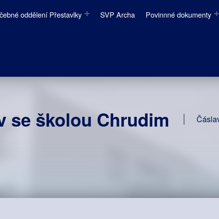
čebné oddělení Přestavlky
SVP Archa
Povinnné dokumenty
 se školou Chrudim
Čásla