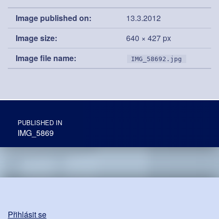
Image published on:
13.3.2012
Image size:
640 × 427 px
Image file name:
IMG_58692.jpg
Post navigation
PUBLISHED IN
IMG_5869
Přihlásit se