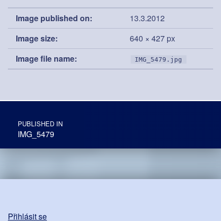
Image published on:
13.3.2012
Image size:
640 × 427 px
Image file name:
IMG_5479.jpg
Post navigation
PUBLISHED IN
IMG_5479
Přihlásit se