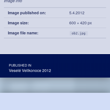
Image info
Image published on:
5.4.2012
Image size:
600 × 420 px
Image file name:
ob2.jpg
Post navigation
PUBLISHED IN
Veselé Velikonoce 2012